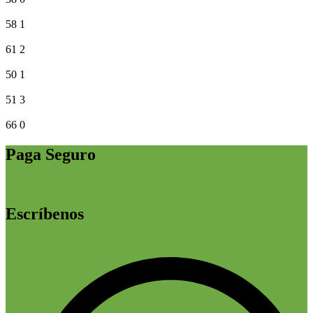
58
1
61
2
50
1
51
3
66
0
Paga Seguro
Escríbenos