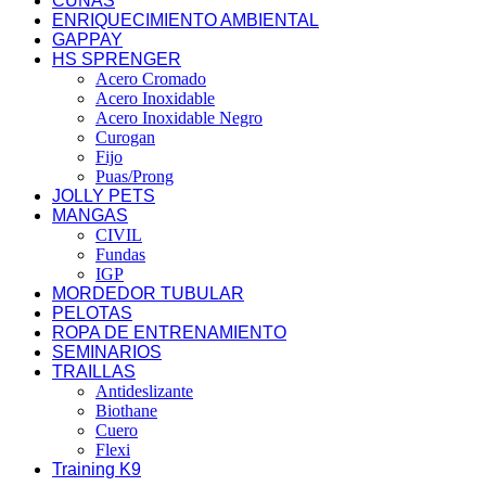
CUÑAS
ENRIQUECIMIENTO AMBIENTAL
GAPPAY
HS SPRENGER
Acero Cromado
Acero Inoxidable
Acero Inoxidable Negro
Curogan
Fijo
Puas/Prong
JOLLY PETS
MANGAS
CIVIL
Fundas
IGP
MORDEDOR TUBULAR
PELOTAS
ROPA DE ENTRENAMIENTO
SEMINARIOS
TRAILLAS
Antideslizante
Biothane
Cuero
Flexi
Training K9