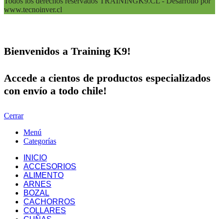
Todos los derechos reservados TRAININGK9.CL - Desarrollo por
www.tecnoinver.cl
Bienvenidos a Training K9!
Accede a cientos de productos especializados
con envío a todo chile!
Cerrar
Menú
Categorías
INICIO
ACCESORIOS
ALIMENTO
ARNES
BOZAL
CACHORROS
COLLARES