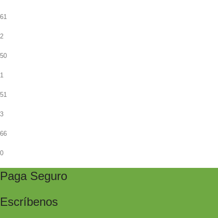
61
2
50
1
51
3
66
0
Paga Seguro
Escríbenos