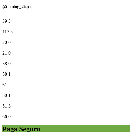
@training_k9spa
39
3
117
3
20
0
21
0
38
0
58
1
61
2
50
1
51
3
66
0
Paga Seguro