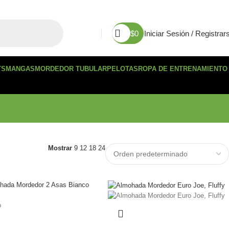
$
0
Iniciar Sesión / Registrar
TS
MANGAS
MORDEDOR TUBULAR
PELOTAS
ROPA DE ENTRENAMIENTO
Mostrar
9
12
18
24
o