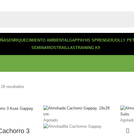
UÑAS
ENRIQUECIMIENTO AMBIENTAL
GAPPAY
HS SPRENGER
JOLLY PE
SEMINARIOS
TRAILLAS
TRAINING K9
 28 resultados
Agotado
Agotad
achorro 3