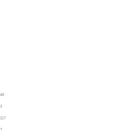
49
3
117
3