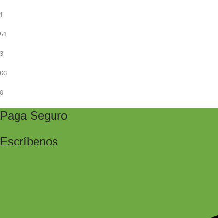
1
51
3
66
0
Paga Seguro
Escríbenos