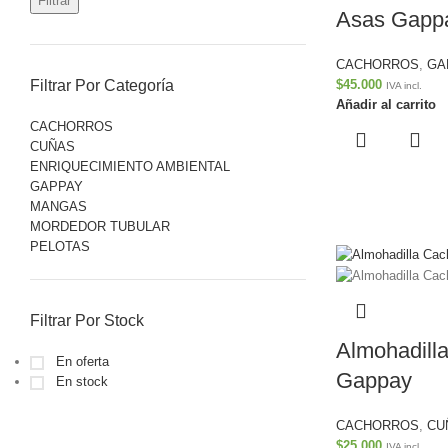
Filtrar
Asas Gapp
CACHORROS
,
GA
$
45.000
Filtrar Por Categoría
IVA incl.
Añadir al carrito
CACHORROS
CUÑAS
ENRIQUECIMIENTO AMBIENTAL
GAPPAY
MANGAS
MORDEDOR TUBULAR
PELOTAS
Filtrar Por Stock
Almohadill
En oferta
Gappay
En stock
CACHORROS
,
CU
$
25.000
IVA incl.