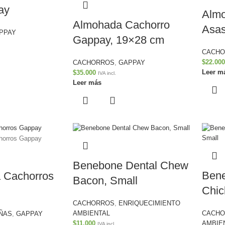
ay
Almo
Almohada Cachorro
Asas
PPAY
Gappay, 19×28 cm
CACH
$
22.000
CACHORROS
,
GAPPAY
Leer m
$
35.000
IVA incl.
Leer más
Benebone Dental Chew
Bene
a Cachorros
Bacon, Small
Chic
CACHORROS
,
ENRIQUECIMIENTO
CACH
AMBIENTAL
ÑAS
,
GAPPAY
AMBIE
$
11.000
IVA incl.