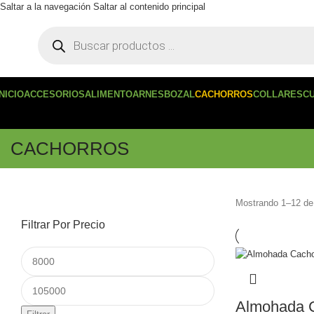
Saltar a la navegación
Saltar al contenido principal
INICIO
ACCESORIOS
ALIMENTO
ARNES
BOZAL
CACHORROS
COLLARES
C
CACHORROS
Mostrando 1–12 de
Filtrar Por Precio
Almohada C