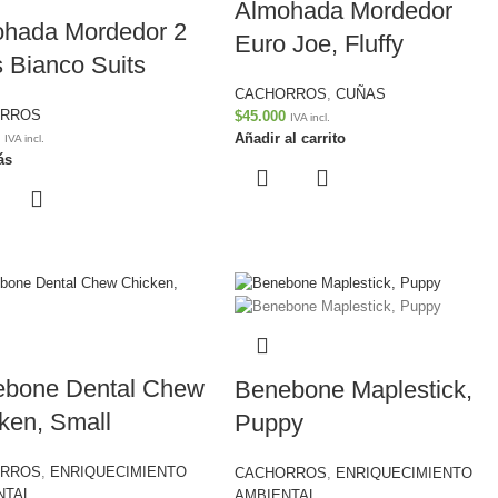
Almohada Mordedor
hada Mordedor 2
Euro Joe, Fluffy
 Bianco Suits
CACHORROS
,
CUÑAS
ORROS
$
45.000
IVA incl.
Añadir al carrito
IVA incl.
ás
bone Dental Chew
Benebone Maplestick,
ken, Small
Puppy
ORROS
,
ENRIQUECIMIENTO
CACHORROS
,
ENRIQUECIMIENTO
NTAL
AMBIENTAL