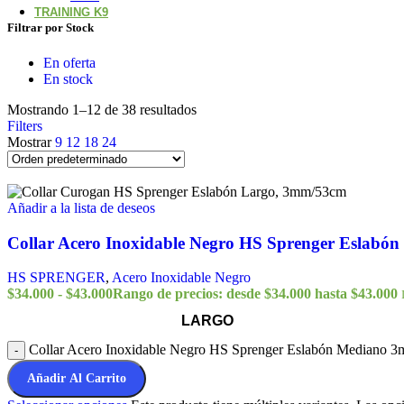
TRAINING K9
Filtrar por Stock
En oferta
En stock
Mostrando 1–12 de 38 resultados
Filters
Mostrar
9
12
18
24
Añadir a la lista de deseos
Collar Acero Inoxidable Negro HS Sprenger Eslab
HS SPRENGER
,
Acero Inoxidable Negro
$
34.000
-
$
43.000
Rango de precios: desde $34.000 hasta $43.000
LARGO
Collar Acero Inoxidable Negro HS Sprenger Eslabón Mediano 3
-
Añadir Al Carrito