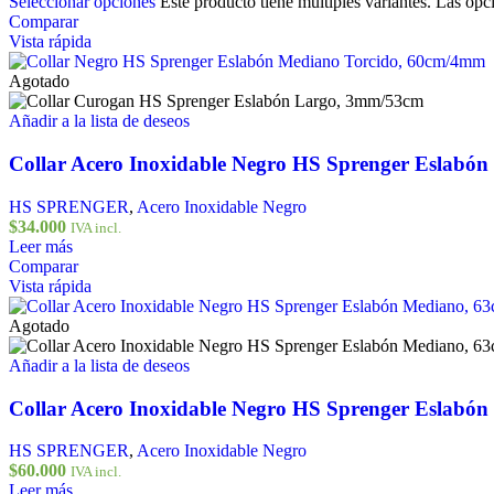
Seleccionar opciones
Este producto tiene múltiples variantes. Las opc
Comparar
Vista rápida
Agotado
Añadir a la lista de deseos
Collar Acero Inoxidable Negro HS Sprenger Eslabó
HS SPRENGER
,
Acero Inoxidable Negro
$
34.000
IVA incl.
Leer más
Comparar
Vista rápida
Agotado
Añadir a la lista de deseos
Collar Acero Inoxidable Negro HS Sprenger Eslabó
HS SPRENGER
,
Acero Inoxidable Negro
$
60.000
IVA incl.
Leer más