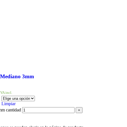
ón Mediano 3mm
IVA incl.
Limpiar
mm cantidad
+