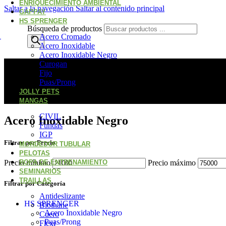
ENRIQUECIMIENTO AMBIENTAL
Saltar a la navegación
Saltar al contenido principal
GAPPAY
HS SPRENGER
Búsqueda de productos
Acero Cromado
Acero Inoxidable
Acero Inoxidable Negro
Curogan
Fijo
Puas/Prong
JOLLY PETS
MANGAS
CIVIL
Acero Inoxidable Negro
Fundas
IGP
Filtrar por Precio
MORDEDOR TUBULAR
PELOTAS
ROPA DE ENTRENAMIENTO
Precio mínimo
Precio máximo
SEMINARIOS
TRAILLAS
Filtrar por Categoría
Antideslizante
HS SPRENGER
Biothane
Acero Inoxidable Negro
Cuero
Puas/Prong
Flexi