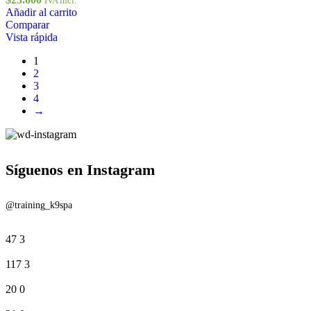
IVA incl.
Añadir al carrito
Comparar
Vista rápida
1
2
3
4
→
Síguenos en Instagram
@training_k9spa
47
3
117
3
20
0