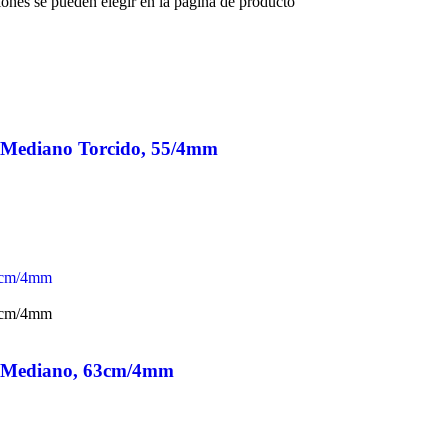
iones se pueden elegir en la página de producto
n Mediano Torcido, 55/4mm
n Mediano, 63cm/4mm