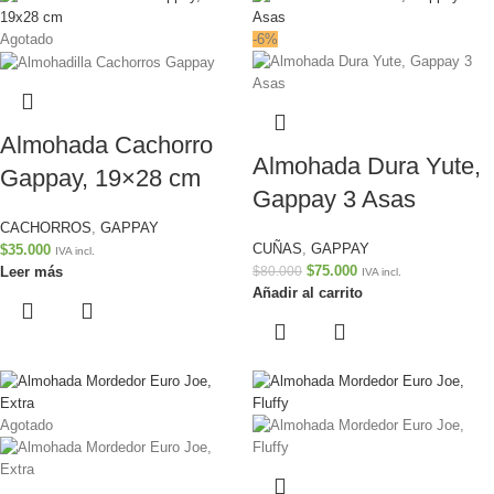
Agotado
-6%
Almohada Cachorro
Almohada Dura Yute,
Gappay, 19×28 cm
Gappay 3 Asas
CACHORROS
,
GAPPAY
CUÑAS
,
GAPPAY
$
35.000
IVA incl.
$
75.000
Leer más
$
80.000
IVA incl.
Añadir al carrito
Agotado