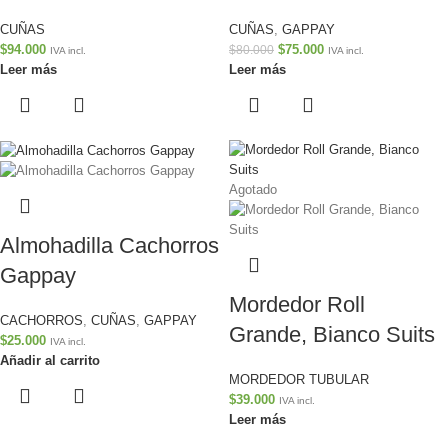
CUÑAS
CUÑAS
,
GAPPAY
$
94.000
$
75.000
$
80.000
IVA incl.
IVA incl.
Leer más
Leer más
Agotado
Almohadilla Cachorros
Gappay
Mordedor Roll
CACHORROS
,
CUÑAS
,
GAPPAY
Grande, Bianco Suits
$
25.000
IVA incl.
Añadir al carrito
MORDEDOR TUBULAR
$
39.000
IVA incl.
Leer más