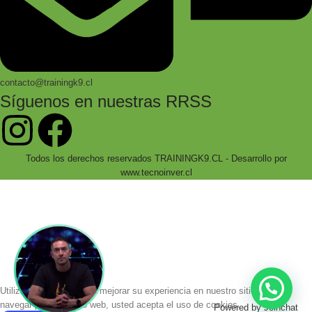
contacto@trainingk9.cl
Síguenos en nuestras RRSS
Todos los derechos reservados TRAININGK9.CL - Desarrollo por
www.tecnoinver.cl
Bienvenidos a Training K9!
Accede a cientos de productos especializados
con envío a todo chile!
Utilizamos cookies para mejorar su experiencia en nuestro sitio web. Al
navegar por este sitio web, usted acepta el uso de cookies.
Powered by
Joinchat