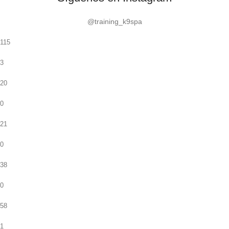
@training_k9spa
115
3
20
0
21
0
38
0
58
1