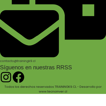
contacto@trainingk9.cl
Síguenos en nuestras RRSS
Todos los derechos reservados TRAININGK9.CL - Desarrollo por
www.tecnoinver.cl
Bienvenidos a Training K9!