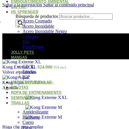
ENRIQUECIMIENTO AMBIENTAL
Saltar a la navegación
Saltar al contenido principal
GAPPAY
HS SPRENGER
Búsqueda de productos
Acero Cromado
Acero Inoxidable
Acero Inoxidable Negro
Curogan
Fijo
Puas/Prong
JOLLY PETS
MANGAS
CIVIL
Kong Extreme XL
$
24.000
IVA incl.
Fundas
Volver a productos
IGP
Kong Aqua
MORDEDOR TUBULAR
$
17.000
IVA incl.
Agotado
PELOTAS
ROPA DE ENTRENAMIENTO
SEMINARIOS
TRAILLAS
Antideslizante
Biothane
Cuero
Haga clic para ampliar
Flexi