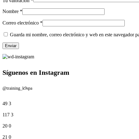
Tu valoración
*
Nombre
*
Correo electrónico
*
Guarda mi nombre, correo electrónico y web en este navegador p
Síguenos en Instagram
@training_k9spa
49
3
117
3
20
0
21
0