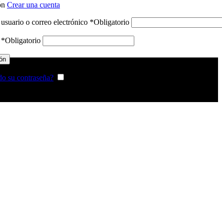
ión
Crear una cuenta
usuario o correo electrónico
*
Obligatorio
a
*
Obligatorio
ión
do su contraseña?
Recordarme