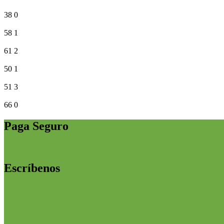
38
0
58
1
61
2
50
1
51
3
66
0
Paga Seguro
Escríbenos