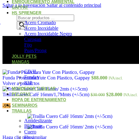
ENRIQUECIMIENTO AMBIENTAL
Saltar a la navegación
Saltar al contenido principal
GAPPAY
HS SPRENGER
Acero Cromado
Acero Inoxidable
Acero Inoxidable Negro
Curogan
Fijo
Puas/Prong
JOLLY PETS
MANGAS
CIVIL
Fundas
Funda Protectora Yute Con Plastico, Gappay
$
88.000
IVA incl.
IGP
Volver a productos
MORDEDOR TUBULAR
Traílla Cuero Café 16mm/1,7Mmts (+/-5cm)
PELOTAS
$
28.000
$
30.000
IVA incl.
ROPA DE ENTRENAMIENTO
-9%
SEMINARIOS
TRAILLAS
Antideslizante
Biothane
Cuero
Haga clic para ampliar
Flexi