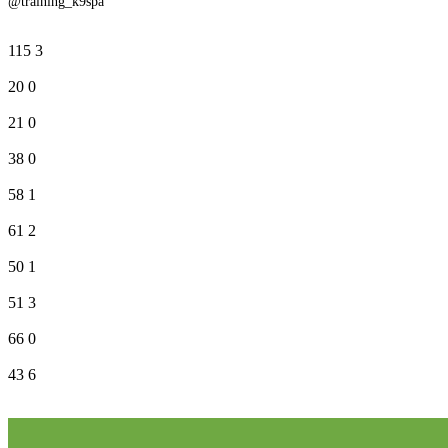
@training_k9spa
115
3
20
0
21
0
38
0
58
1
61
2
50
1
51
3
66
0
43
6