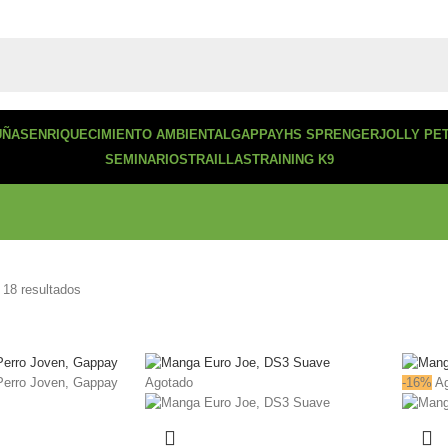
UÑAS
ENRIQUECIMIENTO AMBIENTAL
GAPPAY
HS SPRENGER
JOLLY PE
SEMINARIOS
TRAILLAS
TRAINING K9
 18 resultados
Agotado
-16%
A