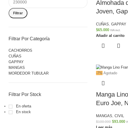
Almohada d
Joven, Ga
Filtrar
CUÑAS
,
GAPPAY
$
65.000
IVA incl.
Añadir al carrito
Filtrar Por Categoría
CACHORROS
CUÑAS
GAPPAY
MANGAS
-7%
Agotado
MORDEDOR TUBULAR
Manga Lino
Filtrar Por Stock
Euro Joe, 
En oferta
En stock
MANGAS
,
CIVIL
$
93.000
$
100.000
I
Leer más