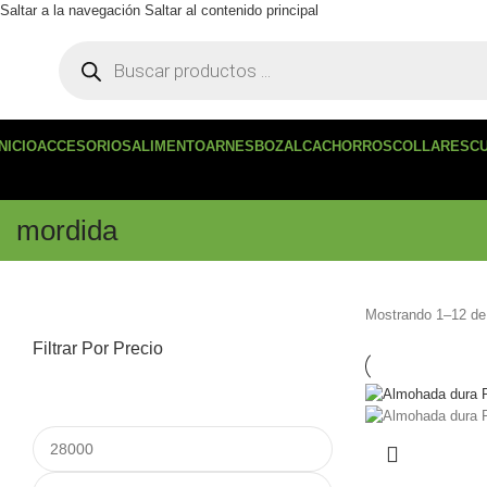
Saltar a la navegación
Saltar al contenido principal
INICIO
ACCESORIOS
ALIMENTO
ARNES
BOZAL
CACHORROS
COLLARES
C
mordida
Mostrando 1–12 de
Filtrar Por Precio