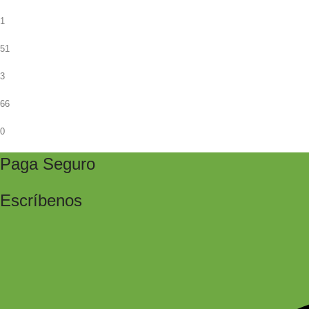
1
51
3
66
0
Paga Seguro
Escríbenos