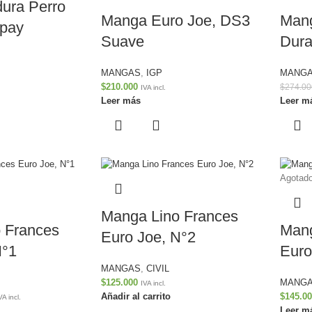
ura Perro
Manga Euro Joe, DS3
Mang
ppay
Suave
Dur
MANGAS
,
IGP
MANG
$
210.000
$
274.00
IVA incl.
Leer más
Leer m
Agotad
Manga Lino Frances
 Frances
Mang
Euro Joe, N°2
N°1
Euro
MANGAS
,
CIVIL
$
125.000
MANG
IVA incl.
Añadir al carrito
$
145.0
VA incl.
Leer m