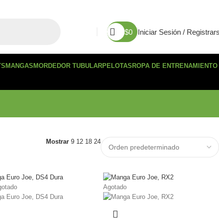
$
0
Iniciar Sesión / Registrar
TS
MANGAS
MORDEDOR TUBULAR
PELOTAS
ROPA DE ENTRENAMIENTO
Mostrar
9
12
18
24
gotado
Agotado