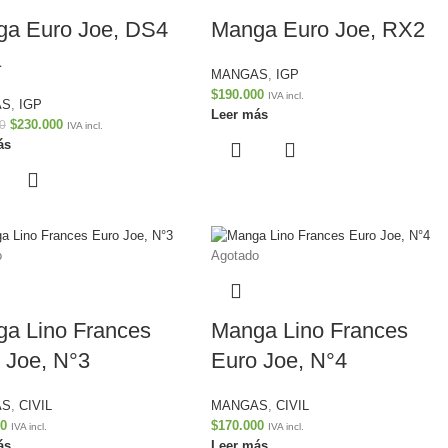
a Euro Joe, DS4
Manga Euro Joe, RX2
a
MANGAS
,
IGP
$
190.000
IVA incl.
AS
,
IGP
Leer más
$
230.000
0
IVA incl.
ás
o
Agotado
a Lino Frances
Manga Lino Frances
 Joe, N°3
Euro Joe, N°4
AS
,
CIVIL
MANGAS
,
CIVIL
00
$
170.000
IVA incl.
IVA incl.
ás
Leer más