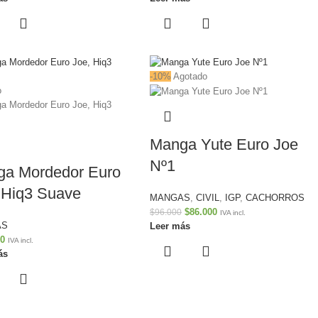
-10%
Agotado
o
Manga Yute Euro Joe
Nº1
a Mordedor Euro
 Hiq3 Suave
MANGAS
,
CIVIL
,
IGP
,
CACHORROS
$
86.000
$
96.000
IVA incl.
AS
Leer más
00
IVA incl.
ás