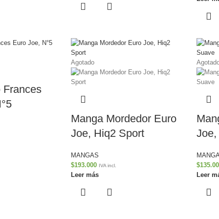
Agotado
Agotad
 Frances
N°5
Manga Mordedor Euro
Mang
Joe, Hiq2 Sport
Joe,
MANGAS
MANG
$
193.000
$
135.0
IVA incl.
Leer más
Leer m