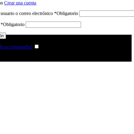
ión
Crear una cuenta
usuario o correo electrónico
*
Obligatorio
a
*
Obligatorio
ión
do su contraseña?
Recordarme