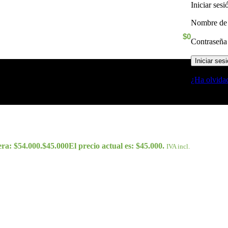
Iniciar ses
Nombre de 
$
0
Contraseñ
Iniciar ses
¿Ha olvida
era: $54.000.
$
45.000
El precio actual es: $45.000.
IVA incl.