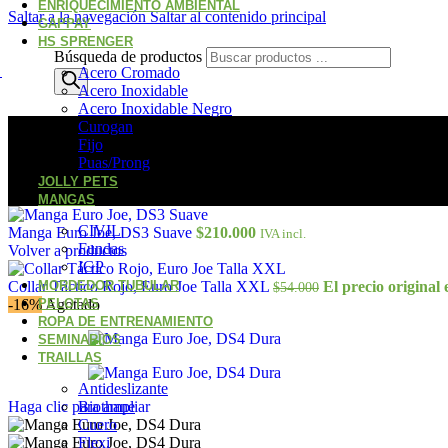
ENRIQUECIMIENTO AMBIENTAL
Saltar a la navegación
Saltar al contenido principal
GAPPAY
HS SPRENGER
Búsqueda de productos
Acero Cromado
Acero Inoxidable
Acero Inoxidable Negro
Curogan
Fijo
Puas/Prong
JOLLY PETS
MANGAS
CIVIL
Manga Euro Joe, DS3 Suave
$
210.000
IVA incl.
Fundas
Volver a productos
IGP
Collar Táctico Rojo, Euro Joe Talla XXL
MORDEDOR TUBULAR
El precio original 
$
54.000
-16%
PELOTAS
Agotado
ROPA DE ENTRENAMIENTO
SEMINARIOS
TRAILLAS
Antideslizante
Haga clic para ampliar
Biothane
Cuero
Flexi