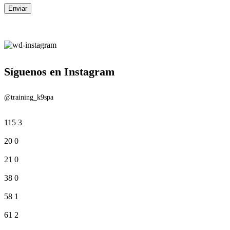
Síguenos en Instagram
@training_k9spa
115
3
20
0
21
0
38
0
58
1
61
2