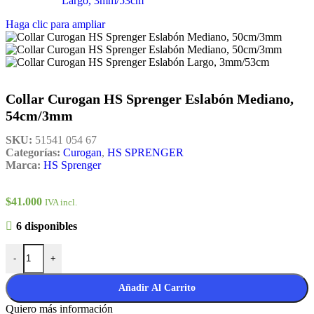
Haga clic para ampliar
Collar Curogan HS Sprenger Eslabón Mediano,
54cm/3mm
SKU:
51541 054 67
Categorías:
Curogan
,
HS SPRENGER
Marca:
HS Sprenger
$
41.000
IVA incl.
6 disponibles
-
+
Añadir Al Carrito
Quiero más información