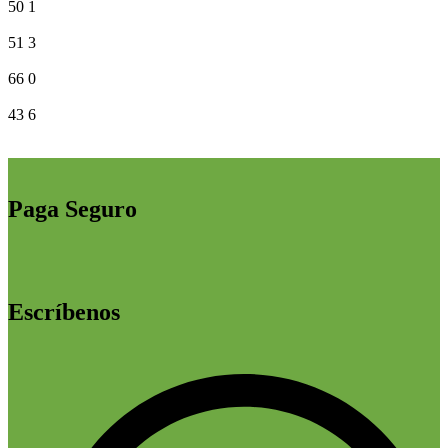
50
1
51
3
66
0
43
6
Paga Seguro
Escríbenos