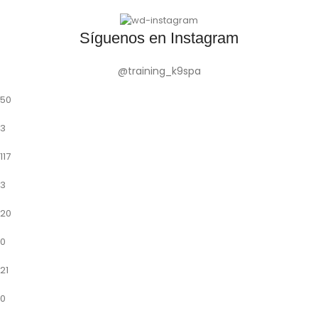
Síguenos en Instagram
@training_k9spa
50
3
117
3
20
0
21
0