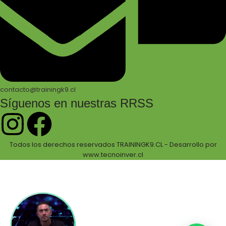
contacto@trainingk9.cl
Síguenos en nuestras RRSS
Todos los derechos reservados TRAININGK9.CL - Desarrollo por
www.tecnoinver.cl
Bienvenidos a Training K9!
Accede a cientos de productos especializados
con envío a todo chile!