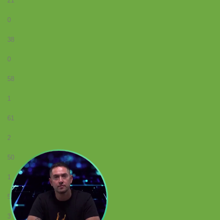
21
0
38
0
58
1
61
2
50
1
51
3