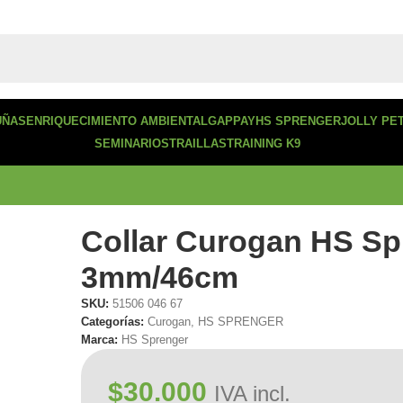
UÑAS
ENRIQUECIMIENTO AMBIENTAL
GAPPAY
HS SPRENGER
JOLLY PE
SEMINARIOS
TRAILLAS
TRAINING K9
Collar Curogan HS Sp
3mm/46cm
SKU:
51506 046 67
Categorías:
Curogan
,
HS SPRENGER
Marca:
HS Sprenger
$
30.000
IVA incl.