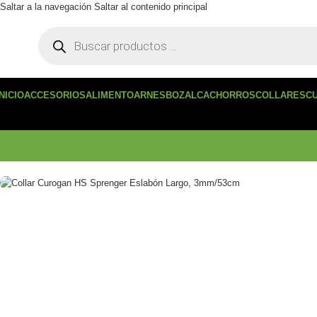
Saltar a la navegación
Saltar al contenido principal
INICIO
ACCESORIOS
ALIMENTO
ARNES
BOZAL
CACHORROS
COLLARES
C