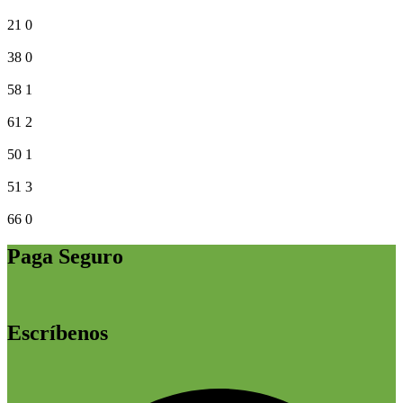
21
0
38
0
58
1
61
2
50
1
51
3
66
0
Paga Seguro
Escríbenos