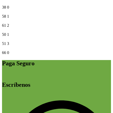
38
0
58
1
61
2
50
1
51
3
66
0
Paga Seguro
Escríbenos