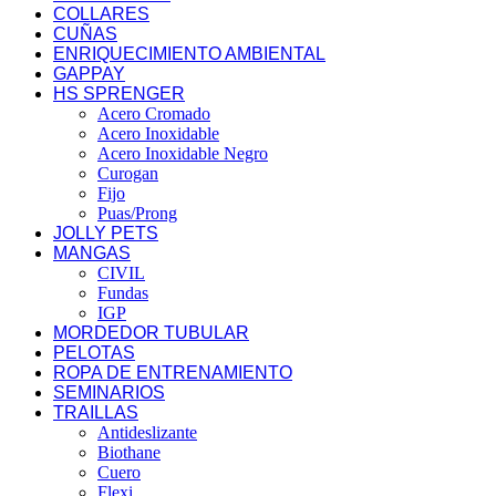
COLLARES
CUÑAS
ENRIQUECIMIENTO AMBIENTAL
GAPPAY
HS SPRENGER
Acero Cromado
Acero Inoxidable
Acero Inoxidable Negro
Curogan
Fijo
Puas/Prong
JOLLY PETS
MANGAS
CIVIL
Fundas
IGP
MORDEDOR TUBULAR
PELOTAS
ROPA DE ENTRENAMIENTO
SEMINARIOS
TRAILLAS
Antideslizante
Biothane
Cuero
Flexi