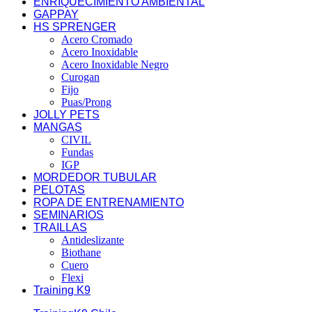
ENRIQUECIMIENTO AMBIENTAL
GAPPAY
HS SPRENGER
Acero Cromado
Acero Inoxidable
Acero Inoxidable Negro
Curogan
Fijo
Puas/Prong
JOLLY PETS
MANGAS
CIVIL
Fundas
IGP
MORDEDOR TUBULAR
PELOTAS
ROPA DE ENTRENAMIENTO
SEMINARIOS
TRAILLAS
Antideslizante
Biothane
Cuero
Flexi
Training K9