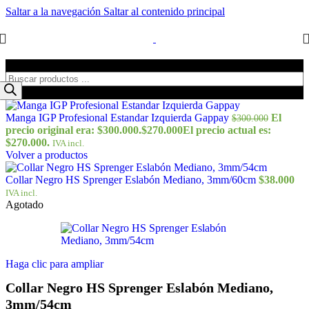
Saltar a la navegación
Saltar al contenido principal
Búsqueda de productos
Manga IGP Profesional Estandar Izquierda Gappay
El
$
300.000
precio original era: $300.000.
$
270.000
El precio actual es:
$270.000.
IVA incl.
Volver a productos
Collar Negro HS Sprenger Eslabón Mediano, 3mm/60cm
$
38.000
IVA incl.
Agotado
Haga clic para ampliar
Collar Negro HS Sprenger Eslabón Mediano,
3mm/54cm