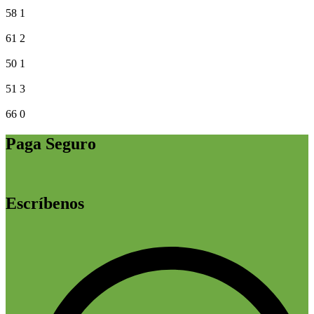
58
1
61
2
50
1
51
3
66
0
Paga Seguro
Escríbenos