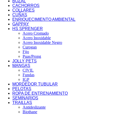
BOZAL
CACHORROS
COLLARES
CUÑAS
ENRIQUECIMIENTO AMBIENTAL
GAPPAY
HS SPRENGER
Acero Cromado
Acero Inoxidable
Acero Inoxidable Negro
Curogan
Fijo
Puas/Prong
JOLLY PETS
MANGAS
CIVIL
Fundas
IGP
MORDEDOR TUBULAR
PELOTAS
ROPA DE ENTRENAMIENTO
SEMINARIOS
TRAILLAS
Antideslizante
Biothane