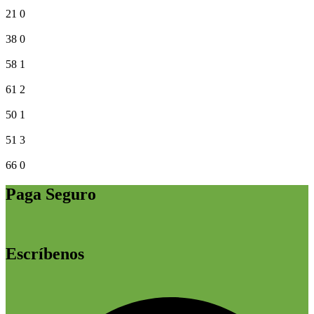
21
0
38
0
58
1
61
2
50
1
51
3
66
0
Paga Seguro
Escríbenos