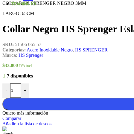
COLLAR HS SPRENGER NEGRO 3MM
TRAINING K9
LARGO: 65CM
Collar Negro HS Sprenger E
SKU:
51506 065 57
Categorías:
Acero Inoxidable Negro
,
HS SPRENGER
Marca:
HS Sprenger
$
33.000
IVA incl.
7 disponibles
Collar Negro HS Sprenger Eslabón Largo, 65cm/3mm cantidad
-
+
Quiero más información
Comparar
Añadir a la lista de deseos