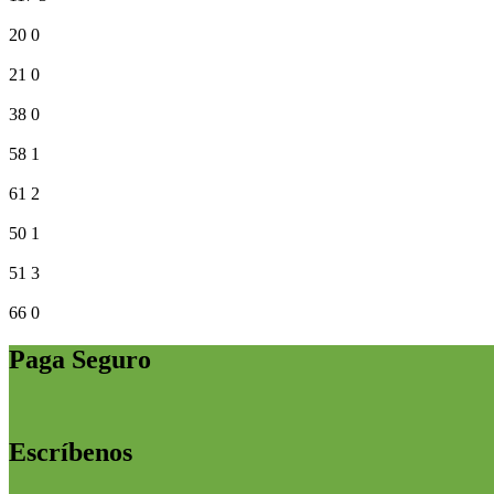
20
0
21
0
38
0
58
1
61
2
50
1
51
3
66
0
Paga Seguro
Escríbenos