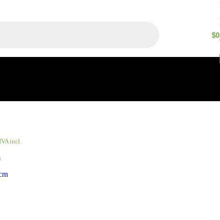
$
0
IVA incl.