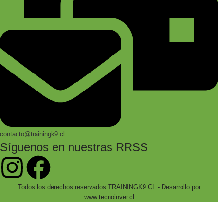
contacto@trainingk9.cl
Síguenos en nuestras RRSS
Todos los derechos reservados TRAININGK9.CL - Desarrollo por
www.tecnoinver.cl