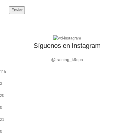
Síguenos en Instagram
@training_k9spa
115
3
20
0
21
0