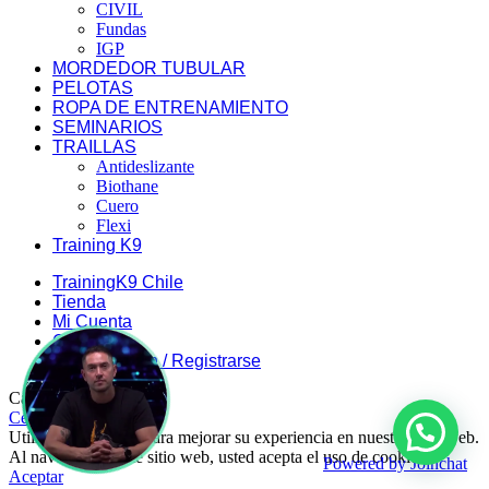
CIVIL
Fundas
IGP
MORDEDOR TUBULAR
PELOTAS
ROPA DE ENTRENAMIENTO
SEMINARIOS
TRAILLAS
Antideslizante
Biothane
Cuero
Flexi
Training K9
TrainingK9 Chile
Tienda
Mi Cuenta
Carrito
Iniciar Sesión / Registrarse
Carrito de compra
Cerrar
Utilizamos cookies para mejorar su experiencia en nuestro sitio web.
Al navegar por este sitio web, usted acepta el uso de cookies.
Powered by
Joinchat
Aceptar