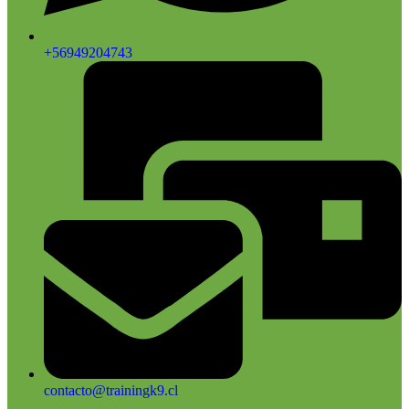
+56949204743
contacto@trainingk9.cl