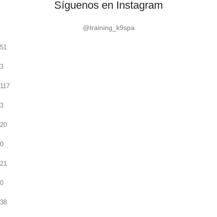
Síguenos en Instagram
@training_k9spa
51
3
117
3
20
0
21
0
38