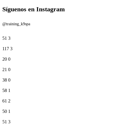
Síguenos en Instagram
@training_k9spa
51
3
117
3
20
0
21
0
38
0
58
1
61
2
50
1
51
3