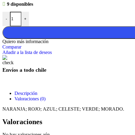
9 disponibles
Pelota Con Cuerda Jolly Pets, 8 Pulgadas cantidad
-
+
Quiero más información
Comparar
Añadir a la lista de deseos
Envíos a todo chile
Descripción
Valoraciones (0)
NARANJA; ROJO; AZUL; CELESTE; VERDE; MORADO.
Valoraciones
No hay valoraciones aún.