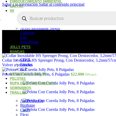
ENRIQUECIMIENTO AMBIENTAL
Saltar a la navegación
Saltar al contenido principal
GAPPAY
HS SPRENGER
Búsqueda
de
Acero Cromado
productos
Acero Inoxidable
Acero Inoxidable Negro
Curogan
Fijo
Puas/Prong
JOLLY PETS
MANGAS
CIVIL
Collar Inoxidable HS Sprenger Prong, Con Destorcedor, 3,2mm/57
Fundas
Volver a productos
IGP
Pelota Con Cuerda Jolly Pets, 6 Pulgadas
MORDEDOR TUBULAR
$
22.000
IVA incl.
PELOTAS
ROPA DE ENTRENAMIENTO
SEMINARIOS
TRAILLAS
Antideslizante
Biothane
Cuero
Flexi