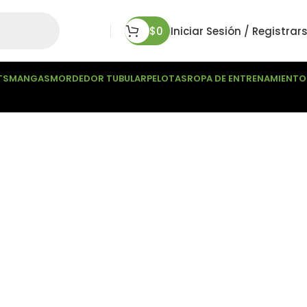
$
0
Iniciar Sesión / Registrar
TS
MANGAS
MORDEDOR TUBULAR
PELOTAS
ROPA DE ENTRENAMIENTO