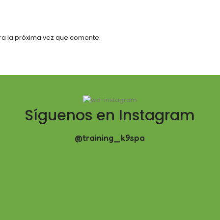
ra la próxima vez que comente.
Síguenos en Instagram
@training_k9spa