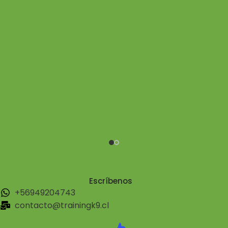
Escríbenos
+56949204743
contacto@trainingk9.cl