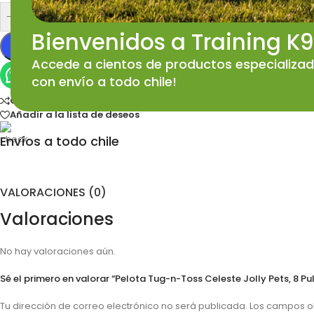
-
+
Bienvenidos a Training K9
Accede a cientos de productos especializa
Quiero más información
con envío a todo chile!
Comparar
Añadir a la lista de deseos
Envíos a todo chile
VALORACIONES (0)
Valoraciones
No hay valoraciones aún.
Sé el primero en valorar “Pelota Tug-n-Toss Celeste Jolly Pets, 8 P
Tu dirección de correo electrónico no será publicada.
Los campos o