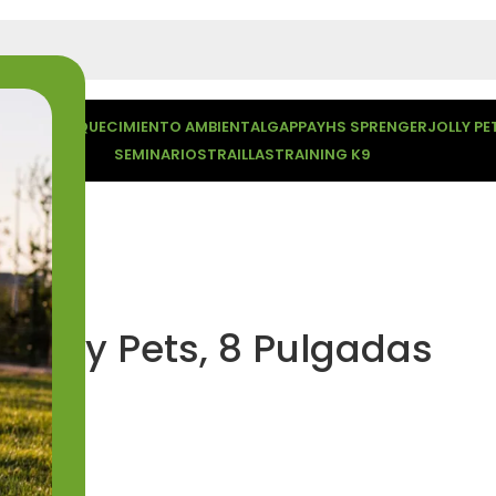
CUÑAS
ENRIQUECIMIENTO AMBIENTAL
GAPPAY
HS SPRENGER
JOLLY PE
SEMINARIOS
TRAILLAS
TRAINING K9
 Jolly Pets, 8 Pulgadas