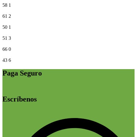
58
1
61
2
50
1
51
3
66
0
43
6
Paga Seguro
Escríbenos