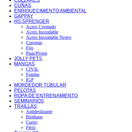
COLLARES
CUÑAS
ENRIQUECIMIENTO AMBIENTAL
GAPPAY
HS SPRENGER
Acero Cromado
Acero Inoxidable
Acero Inoxidable Negro
Curogan
Fijo
Puas/Prong
JOLLY PETS
MANGAS
CIVIL
Fundas
IGP
MORDEDOR TUBULAR
PELOTAS
ROPA DE ENTRENAMIENTO
SEMINARIOS
TRAILLAS
Antideslizante
Biothane
Cuero
Flexi