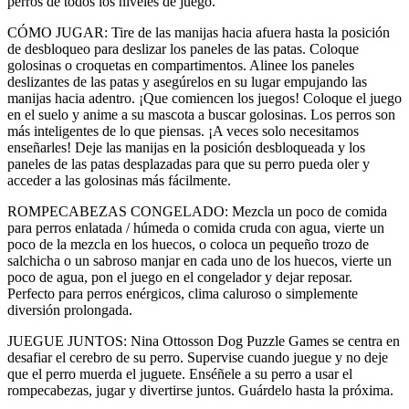
perros de todos los niveles de juego.
CÓMO JUGAR: Tire de las manijas hacia afuera hasta la posición
de desbloqueo para deslizar los paneles de las patas. Coloque
golosinas o croquetas en compartimentos. Alinee los paneles
deslizantes de las patas y asegúrelos en su lugar empujando las
manijas hacia adentro. ¡Que comiencen los juegos! Coloque el juego
en el suelo y anime a su mascota a buscar golosinas. Los perros son
más inteligentes de lo que piensas. ¡A veces solo necesitamos
enseñarles! Deje las manijas en la posición desbloqueada y los
paneles de las patas desplazadas para que su perro pueda oler y
acceder a las golosinas más fácilmente.
ROMPECABEZAS CONGELADO: Mezcla un poco de comida
para perros enlatada / húmeda o comida cruda con agua, vierte un
poco de la mezcla en los huecos, o coloca un pequeño trozo de
salchicha o un sabroso manjar en cada uno de los huecos, vierte un
poco de agua, pon el juego en el congelador y dejar reposar.
Perfecto para perros enérgicos, clima caluroso o simplemente
diversión prolongada.
JUEGUE JUNTOS: Nina Ottosson Dog Puzzle Games se centra en
desafiar el cerebro de su perro. Supervise cuando juegue y no deje
que el perro muerda el juguete. Enséñele a su perro a usar el
rompecabezas, jugar y divertirse juntos. Guárdelo hasta la próxima.