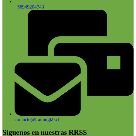
+56949204743
contacto@trainingk9.cl
Síguenos en nuestras RRSS