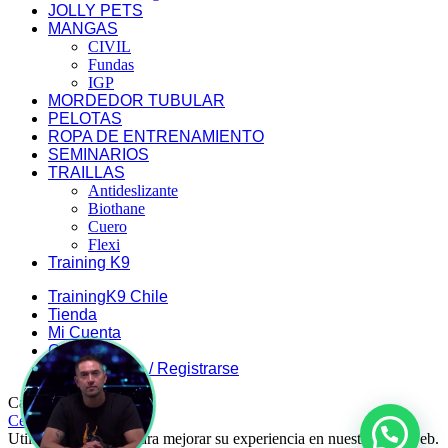
JOLLY PETS
MANGAS
CIVIL
Fundas
IGP
MORDEDOR TUBULAR
PELOTAS
ROPA DE ENTRENAMIENTO
SEMINARIOS
TRAILLAS
Antideslizante
Biothane
Cuero
Flexi
Training K9
TrainingK9 Chile
Tienda
Mi Cuenta
Carrito
Iniciar Sesión / Registrarse
Carrito de compra
Cerrar
Utilizamos cookies para mejorar su experiencia en nuestro sitio web.