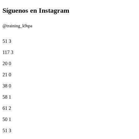
Síguenos en Instagram
@training_k9spa
51
3
117
3
20
0
21
0
38
0
58
1
61
2
50
1
51
3