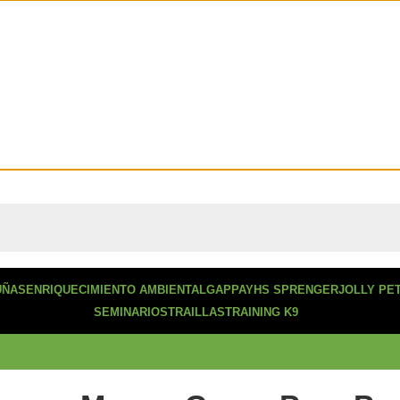
con envío a todo chile!
UÑAS
ENRIQUECIMIENTO AMBIENTAL
GAPPAY
HS SPRENGER
JOLLY PE
SEMINARIOS
TRAILLAS
TRAINING K9