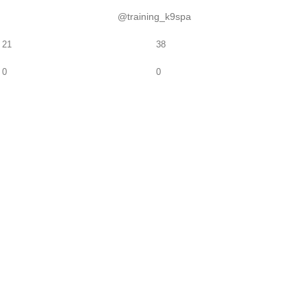
@training_k9spa
21
38
0
0