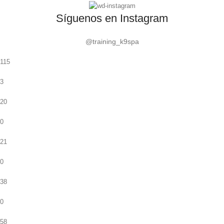
Síguenos en Instagram
@training_k9spa
115
3
20
0
21
0
38
0
58