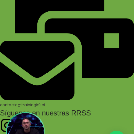
contacto@trainingk9.cl
Síguenos en nuestras RRSS