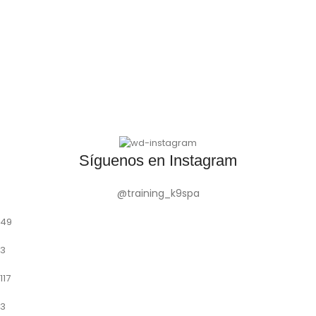
Síguenos en Instagram
@training_k9spa
49
3
117
3