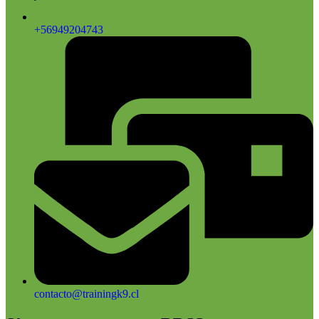
+56949204743
contacto@trainingk9.cl