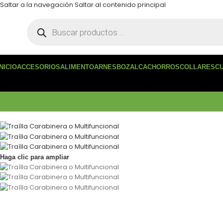
Saltar a la navegación
Saltar al contenido principal
INICIO
ACCESORIOS
ALIMENTO
ARNES
BOZAL
CACHORROS
COLLARES
C
Haga clic para ampliar