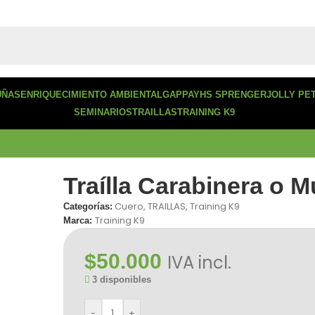
UÑAS
ENRIQUECIMIENTO AMBIENTAL
GAPPAY
HS SPRENGER
JOLLY PE
SEMINARIOS
TRAILLAS
TRAINING K9
Traílla Carabinera o M
Cuero
,
TRAILLAS
,
Training K9
Categorías:
Training K9
Marca:
$
50.000
IVA incl.
3 disponibles
-
+