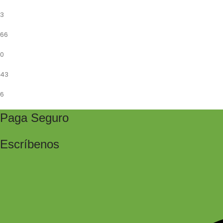
3
66
0
43
6
Paga Seguro
Escríbenos