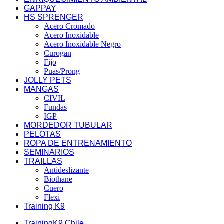
GAPPAY
HS SPRENGER
Acero Cromado
Acero Inoxidable
Acero Inoxidable Negro
Curogan
Fijo
Puas/Prong
JOLLY PETS
MANGAS
CIVIL
Fundas
IGP
MORDEDOR TUBULAR
PELOTAS
ROPA DE ENTRENAMIENTO
SEMINARIOS
TRAILLAS
Antideslizante
Biothane
Cuero
Flexi
Training K9
TrainingK9 Chile