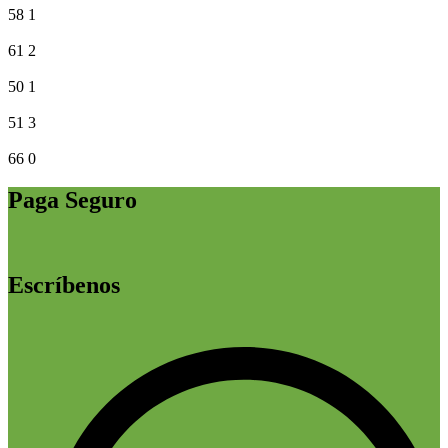
58
1
61
2
50
1
51
3
66
0
Paga Seguro
Escríbenos