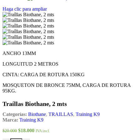
Haga clic para ampliar
ANCHO 13MM
LONGUITUD 2 METROS
CINTA: CARGA DE ROTURA 150KG
MOSQUETON DE BRONCE 75MM, CARGA DE ROTURA
95KG.
Traíllas Biothane, 2 mts
Categorías:
Biothane
,
TRAILLAS
,
Training K9
Marca:
Training K9
El
$
18.000
El
$
20.000
IVA incl.
precio
precio