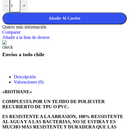
Traíllas Biothane, 2 mts cantidad
original
actual
-
+
era:
es:
$20.000.
$18.000.
Añadir Al Carrito
Quiero más información
Comparar
Añadir a la lista de deseos
Envíos a todo chile
Descripción
Valoraciones (0)
«BIOTHANE»
COMPUESTA POR UN TEJIDO DE POLIESTER
RECUBIERTO DE TPU O PVC.
ES RESISTENTE A LA ABRASION, 100% RESSISTENTE
AL AGUA Y A LAS BACTERIAS, NO SE ESTIRA Y ES
MUCHO MAS RESISTENTE Y DURADERA QUE LAS