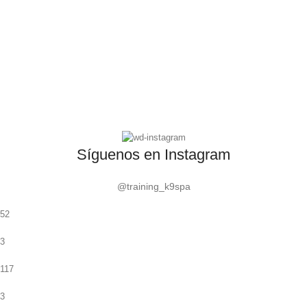
Síguenos en Instagram
@training_k9spa
52
3
117
3