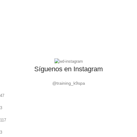
Síguenos en Instagram
@training_k9spa
47
3
117
3